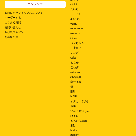
コンテンツ
ぺんた
たいち
似顔絵グラフィックスについて
しーこ♪
オーダーする
あいぽん
よくある質問
yume
お問い合わせ
mew mew
似顔絵マガジン
mayazo
お客様の声
Okao
ワンちゃん
川上奈々
レンズ
coke
ともせ
こねぎ
natsumi
椎名美月
藤井ゆき
栞
ERI
HARU
オタカ タカシ
菅生
いんこせいじん
ひまり
ももの似顔絵
SIN
Naka
有働唯人