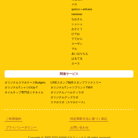
メロ
quince＋artkana
nananao
なおさん
シュシュ
おさとう
ひでお
ててから
スーザン
マル
あいはらちえ
はるてる
エース
関連サービス
オリジナルスマホケースBudgets
LINEスタンプ制作スタンプファクトリー
オリジナルTシャツのUp-T
オリジナルTシャツプリントTMIX
ネイルチップ専門店ミチネイル
オリジナルノベルティラボ
オリジナルグッズラボ
スマホラボ（スマホケース）
ご利用規約
特定商取引法に基づく表記
プライバシーポリシー
お問い合わせ
Copyright © 2005-2023 似顔絵グラフィックス All rights reserved