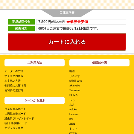
ご注文内容
7,800円
👑業界最安値
商品総額代金
(税込8,580円)
08/12日発送です。
納期目安
08/07日ご注文で最短
カートに入れる
ご利用方法
似顔絵作家
オーダーの方法
明浩
サイズとお値段
じゃにす
お支払い方法
shinji_arts
似顔絵のお届け日
akaneiro
お写真の選び方
Samenai
BOMA
らじ
シーンから選ぶ
おさ
ウェルカムボード
yukko
ご両親進呈ボード
kasumi
誕生日プレゼントボード
kai
祝日 催事用ボード
ZEN
オプション商品
トマト
ぽてち