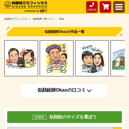
24hOK
似顔絵グラフィックス
似顔絵師一覧ページ
Okao
似顔絵師Okaoの作品一覧
似顔絵師Okaoの口コミ
似顔絵のサイズを選ぼう
STEP1