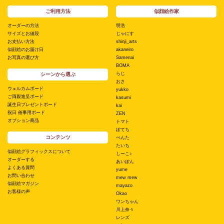
ご利用方法
似顔絵作家
オーダーの方法
明浩
サイズとお値段
じゃにす
お支払い方法
shinji_arts
似顔絵のお届け日
akaneiro
お写真の選び方
Samenai
BOMA
らじ
シーンから選ぶ
おさ
ウェルカムボード
yukko
ご両親進呈ボード
kasumi
誕生日プレゼントボード
kai
祝日 催事用ボード
ZEN
オプション商品
トマト
ぽてち
コンテンツ
ぺんた
たいち
似顔絵グラフィックスについて
しーこ♪
オーダーする
あいぽん
よくある質問
yume
お問い合わせ
mew mew
似顔絵マガジン
mayazo
お客様の声
Okao
ワンちゃん
川上奈々
レンズ