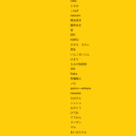
coke
ともせ
こねぎ
natsumi
椎名美月
藤井ゆき
栞
ERI
HARU
オタカ タカシ
菅生
いんこせいじん
ひまり
ももの似顔絵
SIN
Naka
有働唯人
メロ
quince＋artkana
nananao
なおさん
シュシュ
おさとう
ひでお
ててから
スーザン
マル
あいはらちえ