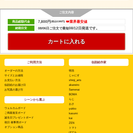
ご注文内容
7,800円
👑業界最安値
商品総額代金
(税込8,580円)
08/12日発送です。
納期目安
08/06日ご注文で最短
カートに入れる
ご利用方法
似顔絵作家
オーダーの方法
明浩
サイズとお値段
じゃにす
お支払い方法
shinji_arts
似顔絵のお届け日
akaneiro
お写真の選び方
Samenai
BOMA
らじ
シーンから選ぶ
おさ
ウェルカムボード
yukko
ご両親進呈ボード
kasumi
誕生日プレゼントボード
kai
祝日 催事用ボード
ZEN
オプション商品
トマト
ぽてち