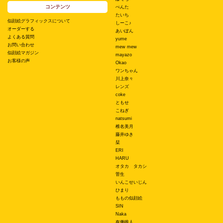
コンテンツ
ぺんた
たいち
似顔絵グラフィックスについて
しーこ♪
オーダーする
あいぽん
よくある質問
yume
お問い合わせ
mew mew
似顔絵マガジン
mayazo
お客様の声
Okao
ワンちゃん
川上奈々
レンズ
coke
ともせ
こねぎ
natsumi
椎名美月
藤井ゆき
栞
ERI
HARU
オタカ タカシ
菅生
いんこせいじん
ひまり
ももの似顔絵
SIN
Naka
有働唯人