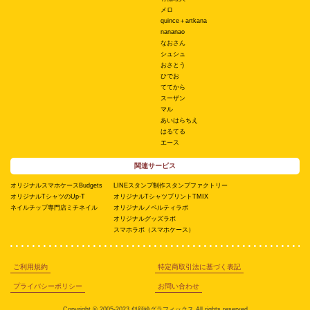
メロ
quince＋artkana
nananao
なおさん
シュシュ
おさとう
ひでお
ててから
スーザン
マル
あいはらちえ
はるてる
エース
関連サービス
オリジナルスマホケースBudgets
LINEスタンプ制作スタンプファクトリー
オリジナルTシャツのUp-T
オリジナルTシャツプリントTMIX
ネイルチップ専門店ミチネイル
オリジナルノベルティラボ
オリジナルグッズラボ
スマホラボ（スマホケース）
ご利用規約
特定商取引法に基づく表記
プライバシーポリシー
お問い合わせ
Copyright © 2005-2023 似顔絵グラフィックス All rights reserved