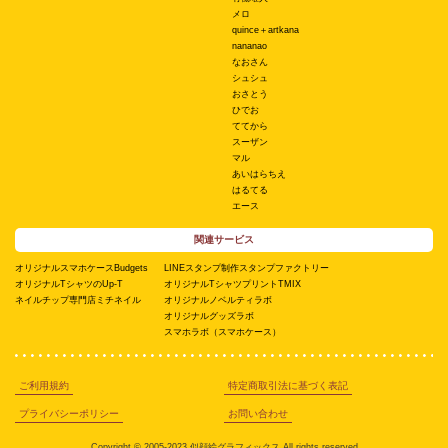
メロ
quince＋artkana
nananao
なおさん
シュシュ
おさとう
ひでお
ててから
スーザン
マル
あいはらちえ
はるてる
エース
関連サービス
オリジナルスマホケースBudgets
LINEスタンプ制作スタンプファクトリー
オリジナルTシャツのUp-T
オリジナルTシャツプリントTMIX
ネイルチップ専門店ミチネイル
オリジナルノベルティラボ
オリジナルグッズラボ
スマホラボ（スマホケース）
ご利用規約
特定商取引法に基づく表記
プライバシーポリシー
お問い合わせ
Copyright © 2005-2023 似顔絵グラフィックス All rights reserved