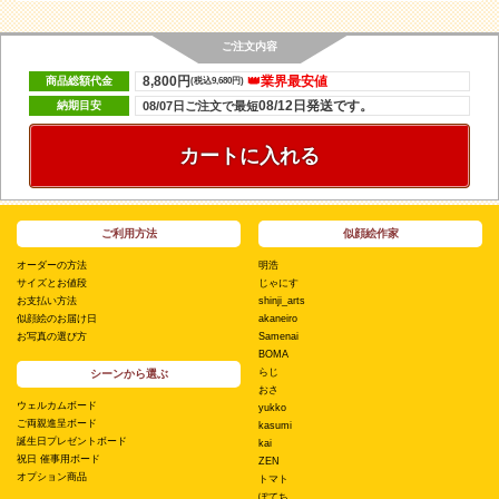
ご注文内容
8,800円
👑業界最安値
商品総額代金
(税込9,680円)
08/12日発送です。
納期目安
08/07日ご注文で最短
カートに入れる
ご利用方法
似顔絵作家
オーダーの方法
明浩
サイズとお値段
じゃにす
お支払い方法
shinji_arts
似顔絵のお届け日
akaneiro
お写真の選び方
Samenai
BOMA
らじ
シーンから選ぶ
おさ
ウェルカムボード
yukko
ご両親進呈ボード
kasumi
誕生日プレゼントボード
kai
祝日 催事用ボード
ZEN
オプション商品
トマト
ぽてち