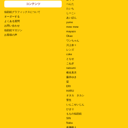
コンテンツ
ぺんた
たいち
似顔絵グラフィックスについて
しーこ♪
オーダーする
あいぽん
よくある質問
yume
お問い合わせ
mew mew
似顔絵マガジン
mayazo
お客様の声
Okao
ワンちゃん
川上奈々
レンズ
coke
ともせ
こねぎ
natsumi
椎名美月
藤井ゆき
栞
ERI
HARU
オタカ タカシ
菅生
いんこせいじん
ひまり
ももの似顔絵
SIN
Naka
有働唯人