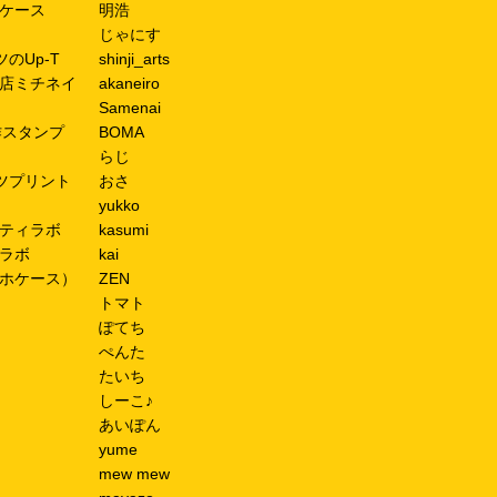
ケース
明浩
じゃにす
のUp-T
shinji_arts
店ミチネイ
akaneiro
Samenai
作スタンプ
BOMA
らじ
ツプリント
おさ
yukko
ティラボ
kasumi
ラボ
kai
ホケース）
ZEN
トマト
ぽてち
ぺんた
たいち
しーこ♪
あいぽん
yume
mew mew