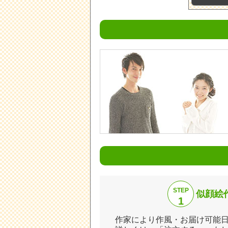
STEP
似顔絵
1
作家により作風・お届け可能