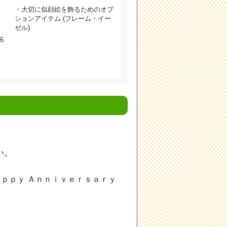
・大切に似顔絵を飾るためのオプ
ションアイテム (フレーム・イー
ゼル)
6
。
い。
ａｐｐｙ Ａｎｎｉｖｅｒｓａｒｙ