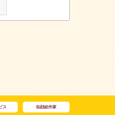
ビス
似顔絵作家