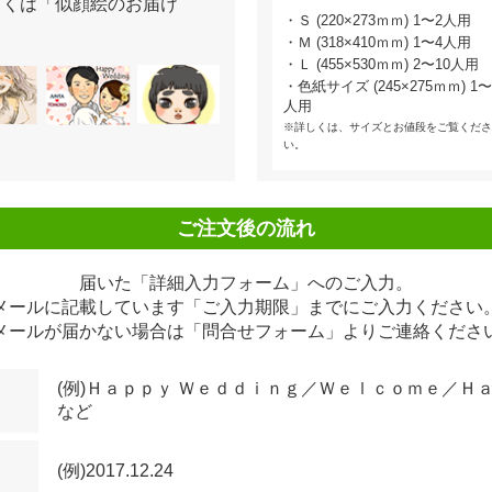
しくは「似顔絵のお届け
・Ｓ (220×273ｍｍ) 1〜2人用
・Ｍ (318×410ｍｍ) 1〜4人用
・Ｌ (455×530ｍｍ) 2〜10人用
・色紙サイズ (245×275ｍｍ) 1〜
人用
※詳しくは、サイズとお値段をご覧くださ
い。
ご注文後の流れ
届いた「詳細入力フォーム」へのご入力。
メールに記載しています「ご入力期限」までにご入力ください
メールが届かない場合は「問合せフォーム」よりご連絡くださ
(例)Ｈａｐｐｙ Ｗｅｄｄｉｎｇ／Ｗｅｌｃｏｍｅ／Ｈ
など
(例)2017.12.24