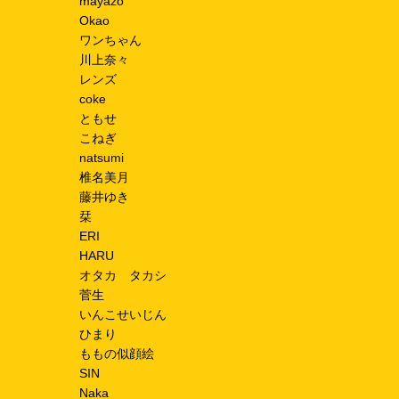
mayazo
Okao
ワンちゃん
川上奈々
レンズ
coke
ともせ
こねぎ
natsumi
椎名美月
藤井ゆき
栞
ERI
HARU
オタカ タカシ
菅生
いんこせいじん
ひまり
ももの似顔絵
SIN
Naka