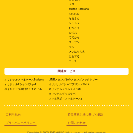
メロ
quince＋artkana
nananao
なおさん
シュシュ
おさとう
ひでお
ててから
スーザン
マル
あいはらちえ
はるてる
エース
関連サービス
オリジナルスマホケースBudgets
LINEスタンプ制作スタンプファクトリー
オリジナルTシャツのUp-T
オリジナルTシャツプリントTMIX
ネイルチップ専門店ミチネイル
オリジナルノベルティラボ
オリジナルグッズラボ
スマホラボ（スマホケース）
ご利用規約
特定商取引法に基づく表記
プライバシーポリシー
お問い合わせ
Copyright © 2005-2023 似顔絵グラフィックス All rights reserved