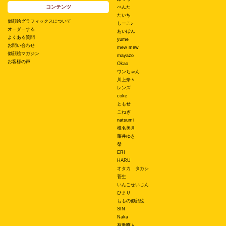
コンテンツ
ぺんた
たいち
似顔絵グラフィックスについて
しーこ♪
オーダーする
あいぽん
よくある質問
yume
お問い合わせ
mew mew
似顔絵マガジン
mayazo
お客様の声
Okao
ワンちゃん
川上奈々
レンズ
coke
ともせ
こねぎ
natsumi
椎名美月
藤井ゆき
栞
ERI
HARU
オタカ タカシ
菅生
いんこせいじん
ひまり
ももの似顔絵
SIN
Naka
有働唯人