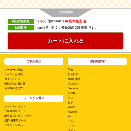
ご注文内容
7,800円
👑業界最安値
商品総額代金
(税込8,580円)
08/12日発送です。
納期目安
08/07日ご注文で最短
カートに入れる
ご利用方法
似顔絵作家
オーダーの方法
明浩
サイズとお値段
じゃにす
お支払い方法
shinji_arts
似顔絵のお届け日
akaneiro
お写真の選び方
Samenai
BOMA
らじ
シーンから選ぶ
おさ
ウェルカムボード
yukko
ご両親進呈ボード
kasumi
誕生日プレゼントボード
kai
祝日 催事用ボード
ZEN
オプション商品
トマト
ぽてち