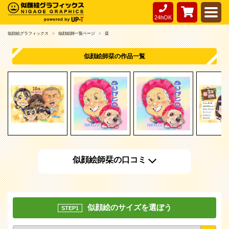
24hOK
似顔絵グラフィックス
似顔絵師一覧ページ
栞
似顔絵師栞の作品一覧
似顔絵師栞の口コミ
似顔絵のサイズを選ぼう
STEP1