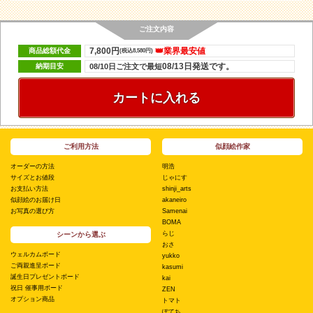
ご注文内容
7,800円
👑業界最安値
商品総額代金
(税込8,580円)
08/13日発送です。
納期目安
08/10日ご注文で最短
カートに入れる
ご利用方法
似顔絵作家
オーダーの方法
明浩
サイズとお値段
じゃにす
お支払い方法
shinji_arts
似顔絵のお届け日
akaneiro
お写真の選び方
Samenai
BOMA
らじ
シーンから選ぶ
おさ
ウェルカムボード
yukko
ご両親進呈ボード
kasumi
誕生日プレゼントボード
kai
祝日 催事用ボード
ZEN
オプション商品
トマト
ぽてち