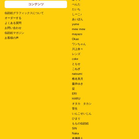
コンテンツ
ぺんた
たいち
似顔絵グラフィックスについて
しーこ♪
オーダーする
あいぽん
よくある質問
yume
お問い合わせ
mew mew
似顔絵マガジン
mayazo
お客様の声
Okao
ワンちゃん
川上奈々
レンズ
coke
ともせ
こねぎ
natsumi
椎名美月
藤井ゆき
栞
ERI
HARU
オタカ タカシ
菅生
いんこせいじん
ひまり
ももの似顔絵
SIN
Naka
有働唯人