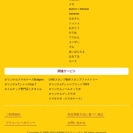
メロ
quince＋artkana
nananao
なおさん
シュシュ
おさとう
ひでお
ててから
スーザン
マル
あいはらちえ
はるてる
エース
関連サービス
オリジナルスマホケースBudgets
LINEスタンプ制作スタンプファクトリー
オリジナルTシャツのUp-T
オリジナルTシャツプリントTMIX
ネイルチップ専門店ミチネイル
オリジナルノベルティラボ
オリジナルグッズラボ
スマホラボ（スマホケース）
ご利用規約
特定商取引法に基づく表記
プライバシーポリシー
お問い合わせ
Copyright © 2005-2023 似顔絵グラフィックス All rights reserved