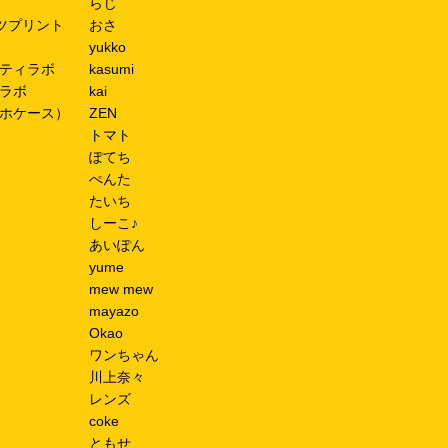
らじ
ツプリント
おさ
yukko
ティラボ
kasumi
ラボ
kai
ホケース）
ZEN
トマト
ぽてち
ぺんた
たいち
しーこ♪
あいぽん
yume
mew mew
mayazo
Okao
ワンちゃん
川上奈々
レンズ
coke
ともせ