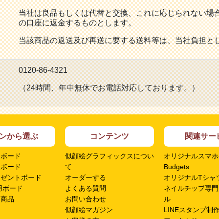
当社は良品もしくは代替と交換、これに応じられない場
の口座に返金するものとします。
当該商品の返送及び再送に要する送料等は、当社負担と
0120-86-4321
（24時間、年中無休でお電話対応しております。）
ンから選ぶ
コンテンツ
関連サー
ムボード
似顔絵グラフィックスについ
オリジナルスマホ
呈ボード
て
Budgets
レゼントボード
オーダーする
オリジナルTシャツ
用ボード
よくある質問
ネイルチップ専門
ン商品
お問い合わせ
ル
似顔絵マガジン
LINEスタンプ制