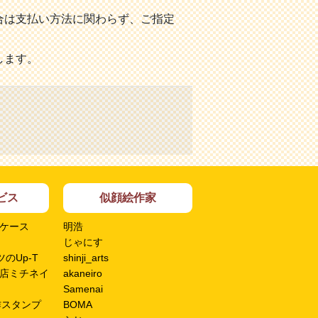
合は支払い方法に関わらず、ご指定
します。
ビス
似顔絵作家
ケース
明浩
じゃにす
のUp-T
shinji_arts
店ミチネイ
akaneiro
Samenai
作スタンプ
BOMA