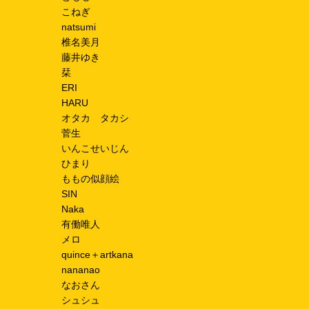
こねぎ
natsumi
椎名美月
藤井ゆき
栞
ERI
HARU
オタカ タカシ
菅生
いんこせいじん
ひまり
ももの似顔絵
SIN
Naka
有働唯人
メロ
quince＋artkana
nananao
なおさん
シュシュ